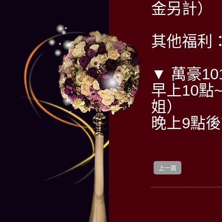
金另計）
其他福利
▼ 萬豪1
早上10點~
姐）
晚上9點後請
上一頁