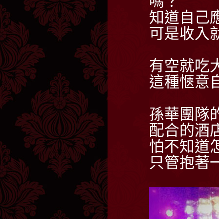
嗎？
知道自己
可是收入
有空就吃
這種愜意
孫華團隊
配合的酒
怕不知道
只管抱著