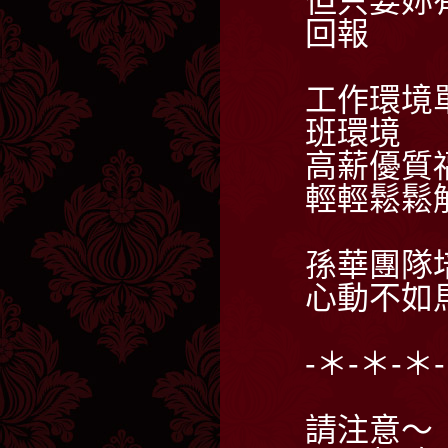
但只要
妳
回報
工作環境
班環境
高薪優質
輕輕鬆鬆
孫華團隊
心動不如
-＊-＊-＊
請注意～