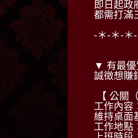
即日起政
都需打滿
-＊-＊-＊
▼ 有最優
誠徴想賺
【 公關
工作內容
維持桌面
工作地點
上班時段