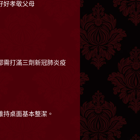
好好孝敬父母
都需打滿三劑新冠肺炎疫
維持桌面基本整潔。