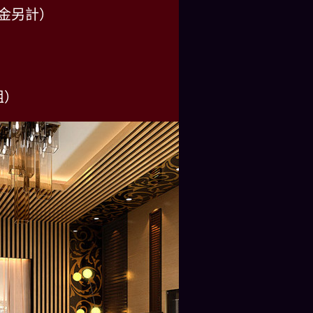
獎金另計）
姐）