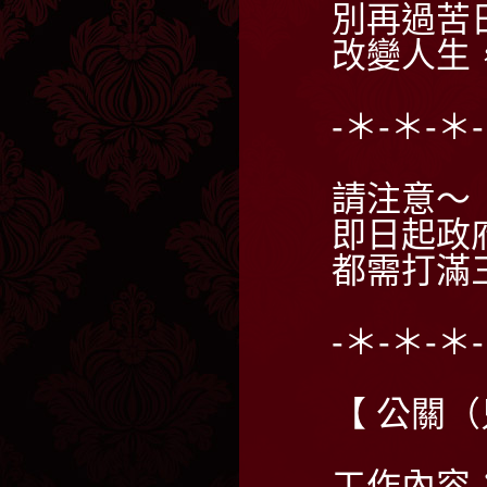
別再過苦
改變人生
-＊-＊-＊
請注意～
即日起政
都需打滿
-＊-＊-＊
【 公關
工作內容