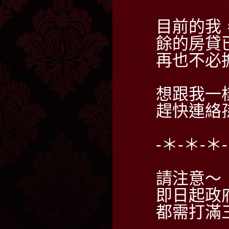
目前的我
餘的房貸
再也不必
想跟我一
趕快連絡
-＊-＊-＊
請注意～
即日起政
都需打滿