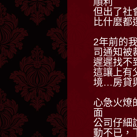
順利
但出了社
比什麼都
2年前的
司通知被
遲遲找不到
這讓上有
境…房貸
心急火燎
面
公司仔細
動不已，