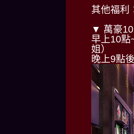
其他福利
▼ 萬豪1
早上10點~
姐）
晚上9點後請