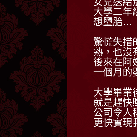
女兒送給
大學二年
想墮胎…
驚慌失措
熟，也沒
後來在阿
一個月的
大學畢業
就是趕快
公司令人
更快實現