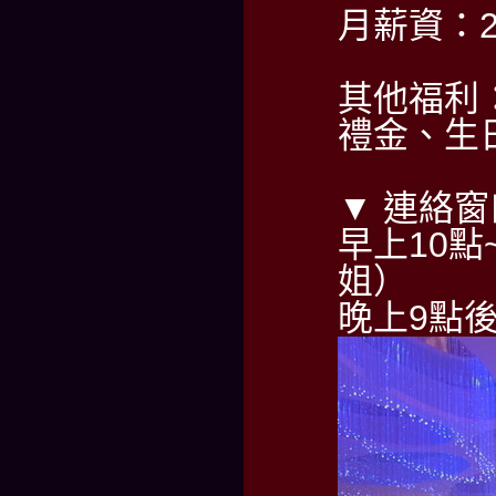
月薪資：2
其他福利
禮金、生
▼ 連絡窗
早上10點~
姐）
晚上9點後請