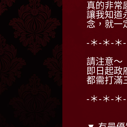
真的非常
讓我知道
念，就一
-＊-＊-＊
請注意～
即日起政
都需打滿
-＊-＊-＊