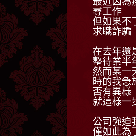
最近因為
尋工作
但如果不
求職詐騙
在去年還
整待業半
然而某一
時的我急
否有異樣
就這樣一
公司強迫
僅如此為