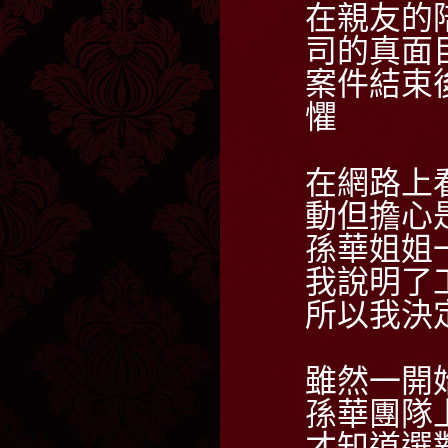
在親友的
司的真面
案件結束
懼
在網路上
動但擔心
孫華姐姐
我說明了
所以我決
雖然一開
孫華團隊
才知道選