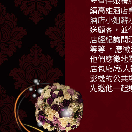
伴娘禮
績高雄酒店
酒店小姐薪
送顧客，並
店經紀
詢問
等等 。應
他們應徵地
店包廂/私人
影機的公共
先邀他一起