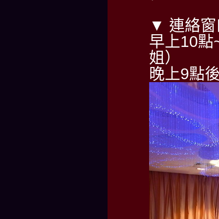
▼ 連絡窗
早上10點~
姐）
晚上9點後請