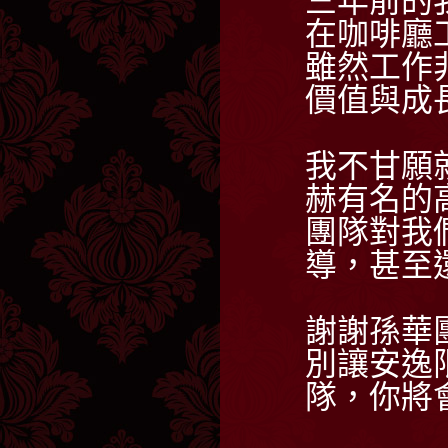
三年前的
在咖啡廳
雖然工作
價值與成
我不甘願
赫有名的
團隊對我
導，甚至
謝謝孫華
別讓安逸
隊，你將