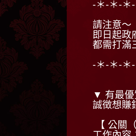
-＊-＊-＊
請注意～
即日起政
都需打滿
-＊-＊-＊
▼ 有最優
誠徴想賺
【 公關
工作內容