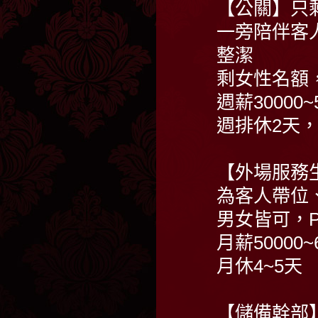
【公關】只
一旁陪伴客
整潔
剩女性名額，PM
週薪30000~
週排休2天
【外場服務
為客人帶位
男女皆可，PM 
月薪50000
月休4~5天
【儲備幹部