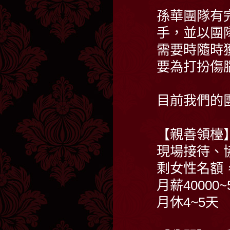
孫華團隊有
手，並以團
需要時隨時
要為打扮傷
目前我們的
【親善領檯
現場接待、
剩女性名額，PM
月薪40000~
月休4~5天