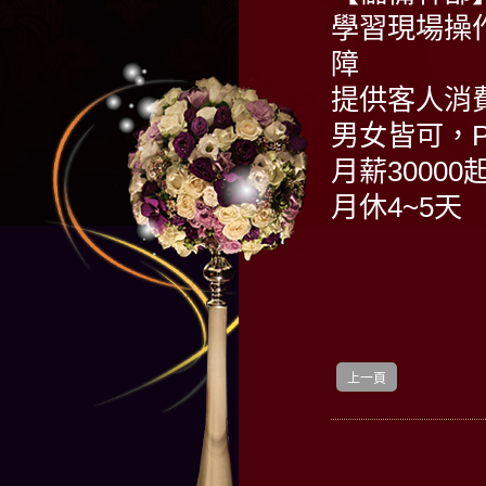
學習現場操
障
提供客人消
男女皆可，PM 
月薪30000
月休4~5天
上一頁