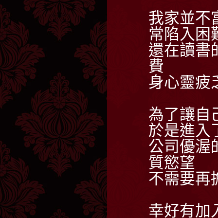
我家並不
常陷入困
還在讀書
費
身心靈疲
為了讓自
於是進入
公司優渥
質慾望
不需要再
幸好有加