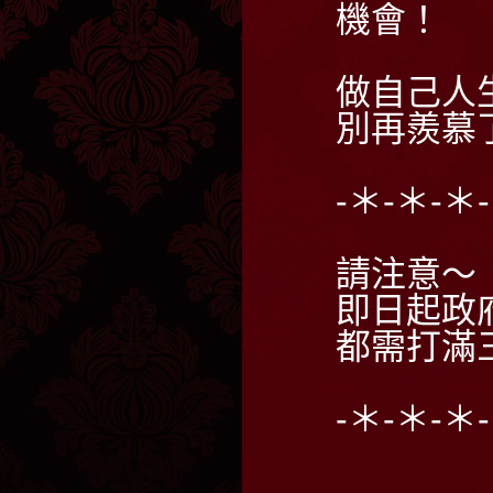
機會！
做自己人
別再羨慕
-＊-＊-＊
請注意～
即日起政
都需打滿
-＊-＊-＊