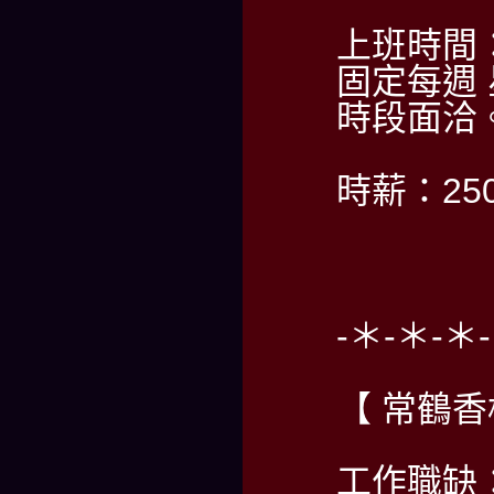
上班時間
固定每週
時段面洽
時薪：2
-＊-＊-＊
【 常鶴
工作職缺