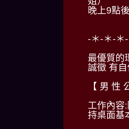
姐）
晚上9點後請
-＊-＊-＊
最優質的
誠徵 有
【 男 性 
工作內容
持桌面基