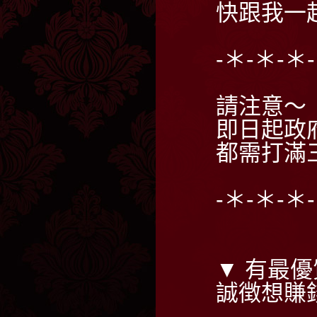
快跟我一
-＊-＊-＊
請注意～
即日起政
都需打滿
-＊-＊-＊
▼ 有最優
誠徴想賺