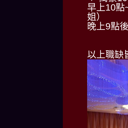
早上10點~
姐）
晚上9點後請
以上職缺