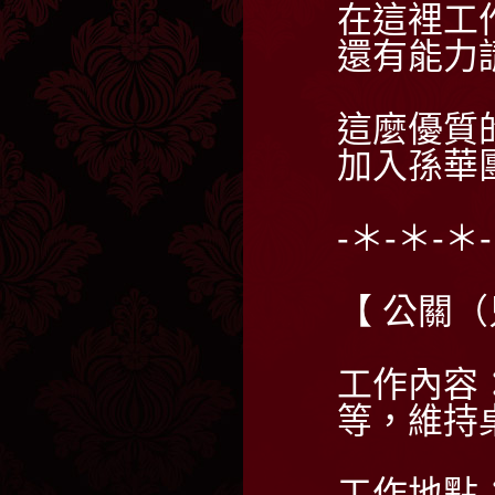
在這裡工
還有能力
這麼優質
加入孫華
-＊-＊-＊
【 公關
工作內容
等，維持
工作地點