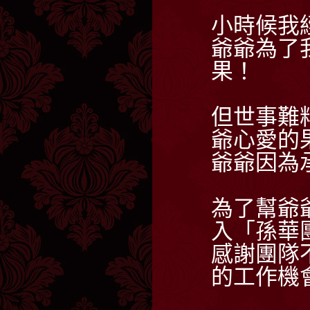
小時候我
爺爺為了
果！
但世事難
爺心愛的
爺爺因為
為了幫爺
入「孫華
感謝團隊
的工作機