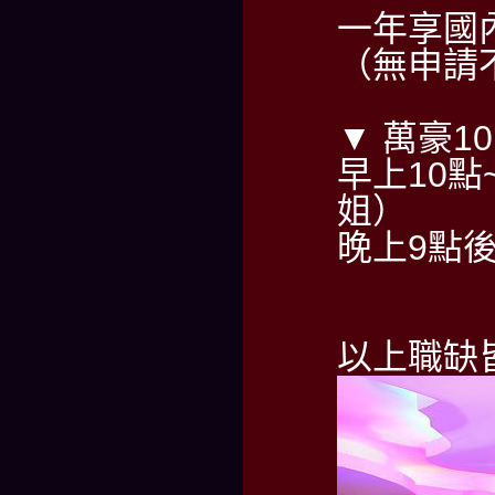
一年享國
（無申請
▼ 萬豪1
早上10點~
姐）
晚上9點後請
以上職缺