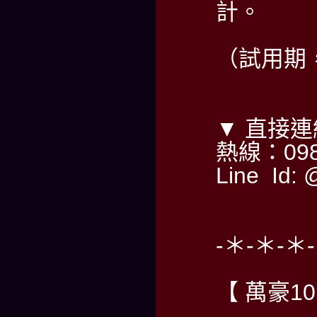
計。
（試用期，
▼ 直接
熱線：098
Line Id: 
-＊-＊-＊
【 萬豪1