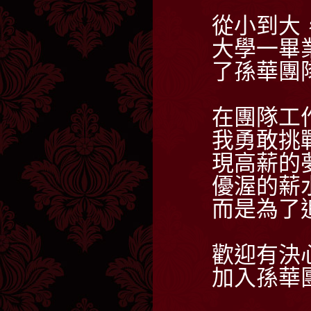
從小到大
大學一畢
了孫華團
在團隊工
我勇敢挑
現高薪的
優渥的薪
而是為了
歡迎有決
加入孫華