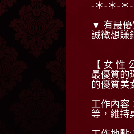
-＊-＊-＊
▼ 有最優
誠徴想賺
【 女 性 
最優質的
的優質美
工作內容
等，維持
工作地點