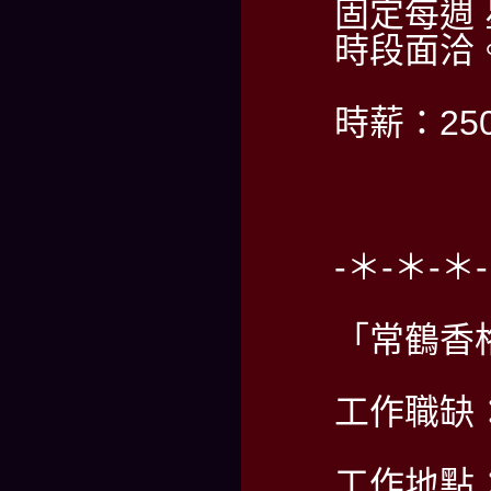
固定每週
時段面洽
時薪：2
-＊-＊-＊
「常鶴香
工作職缺
工作地點