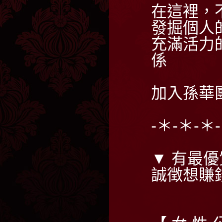
在這裡，
發掘個人
充滿活力
係
加入孫華
-＊-＊-＊
▼ 有最優
誠徴想賺