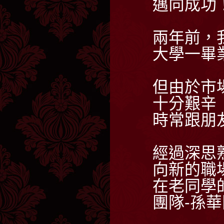
邁向成功
兩年前，
大學一畢
但由於市
十分艱辛
時常跟朋
經過深思
向新的職
在老同學
團隊-孫