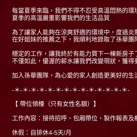
每當夏季來臨，我們不得不忍受高溫悶熱的環
夏季的高溫嚴重影響我們的生活品質
為了讓家人能夠在涼爽舒適的環境中，度過炎
在好姐妹的推薦之下，我順利地錄取了孫華團
穩定的工作，讓我終於有能力買下一棟新房子
不僅如此，優渥的薪水讓我們改變現狀，獲得
加入孫華團隊，為心愛的家人創造更美好的生
-＊-＊-＊-＊-＊-＊-＊-＊-＊-＊-＊-＊-＊-＊-
【 帶位領檯（只有女性名額）】
工作內容：接待招呼、包廂帶位、製作報表及
休假：自排休4-5天/月