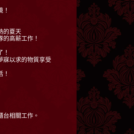
境！
熱的夏天
隊的高薪工作！
了！
夢寐以求的物質享受
活！
櫃台相關工作。