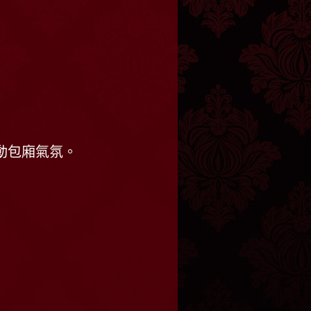
動包廂氣氛。