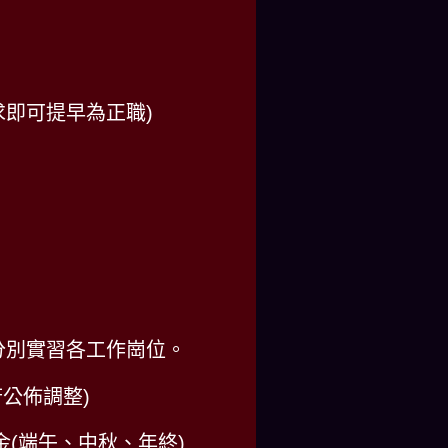
求即可提早為正職)
，分別實習各工作崗位。
府公佈調整)
(端午、中秋、年終)