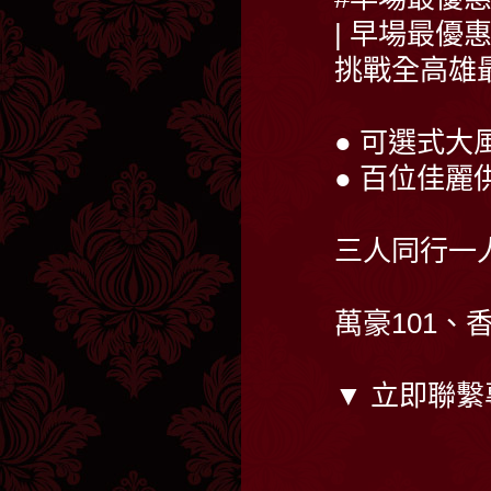
| 早場最優惠
挑戰全高雄最
● 可選式
● 百位佳
三人同行一
萬豪101
▼ 立即聯繫專