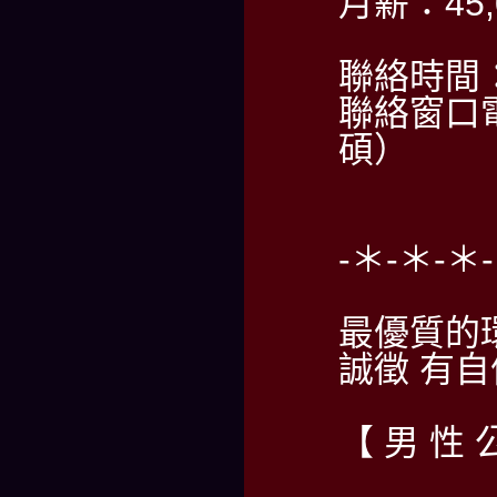
月薪：45,
聯絡時間：P
聯絡窗口電
碩）
-＊-＊-＊
最優質的
誠徵 有
【 男 性 