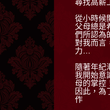
尋找高薪
從小時候
父母總是
們所認為
對我而言
力…
隨著年紀
我開始意
母的掌控
因此，為
作