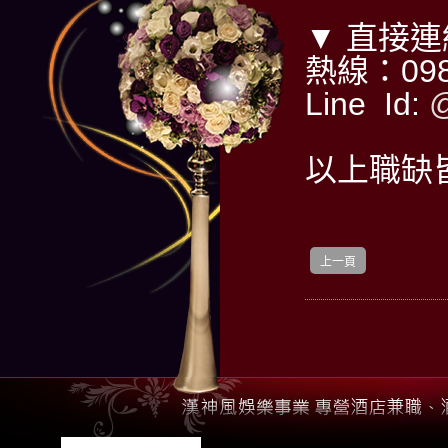
▼ 直接
熱線：098
Line Id:
@
以上職缺
上一頁