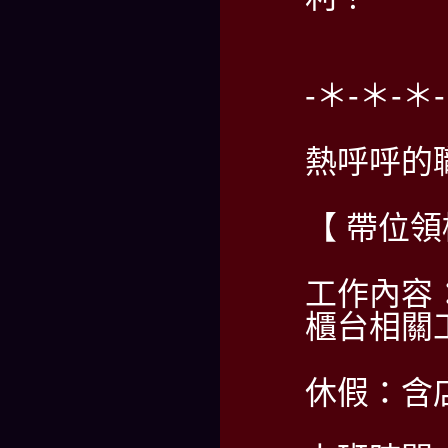
-＊-＊-＊
熱呼呼的
【 帶位
工作內容
櫃台相關
休假：含