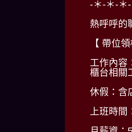
-＊-＊-＊
熱呼呼的
【 帶位
工作內容
櫃台相關
休假：含
上班時間：PM
月薪資：5