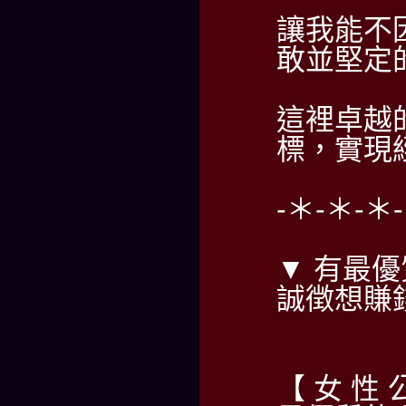
讓我能不
敢並堅定
這裡卓越
標，實現
-＊-＊-＊
▼ 有最優
誠徴想賺
【 女 性 