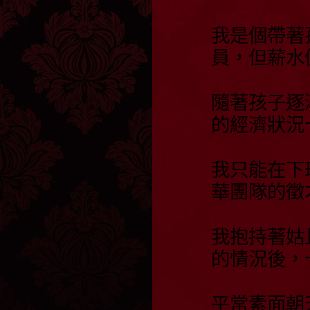
我是個帶著
員，但薪水
隨著孩子逐
的經濟狀況
我只能在下
華團隊的徵
我抱持著姑
的情況後，
平常素面朝