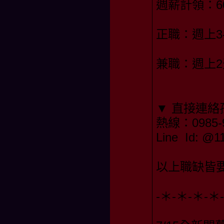
週薪計領：60,
正職：週上3
兼職：週上
▼ 直接連絡
熱線：0985-9
Line Id: 
以上職缺皆要
-＊-＊-＊-＊-