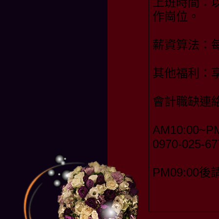
上班時間：以
作崗位。
薪資算法：每
其他福利：
會計職缺連
AM10:00~PM
0970-025-
PM09:00後