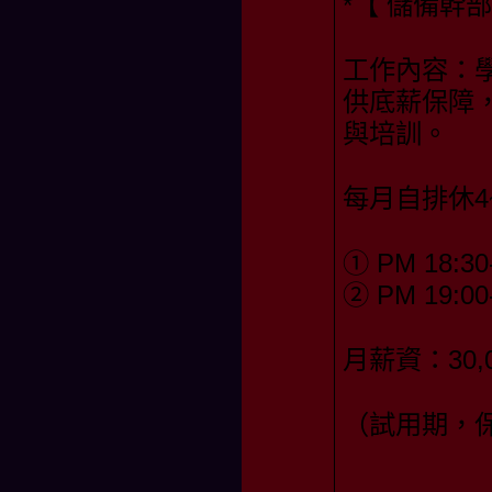
*【 儲備幹部
工作內容：
供底薪保障
與培訓。
每月自排休4
① PM 18:30
② PM 19:00
月薪資：30,
（試用期，保