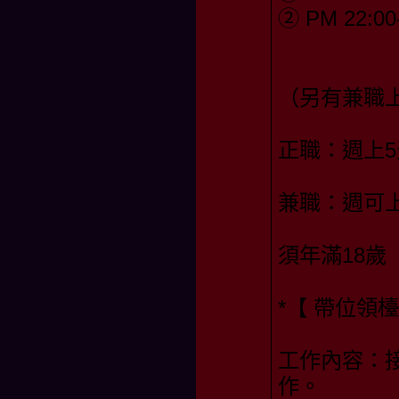
② PM 22:00
（另有兼職
正職：週上5
兼職：週可
須年滿18歲
*【 帶位領
工作內容：
作。