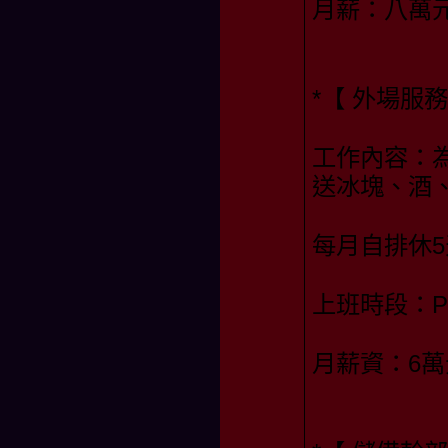
月薪：八萬
*【 外場服務
工作內容：
送冰塊、酒
每月自排休5
上班時段：PM 1
月薪資：6