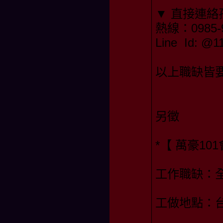
▼ 直接連絡
熱線：0985-9
Line Id: 
以上職缺皆要
另徵
*【 萬豪10
工作職缺：
工做地點：