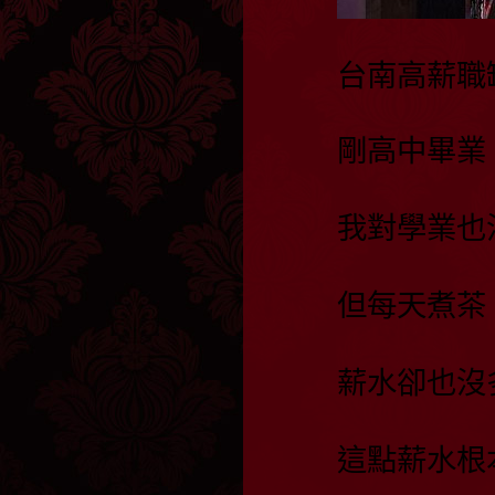
台南高薪職
剛高中畢業
我對學業也
但每天煮茶
薪水卻也沒
這點薪水根