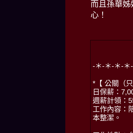
而且孫華姊
心！
-＊-＊-＊-
*【 公關（
日保薪：7,00
週薪計領：55,
工作內容：
本整潔。