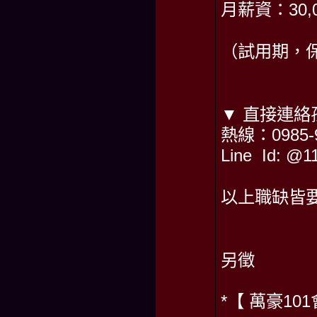
月薪資：30,
（試用期，保
▼ 直接連絡
熱線：0985-9
Line Id: 
以上職缺皆要
另徵
*【 萬豪10