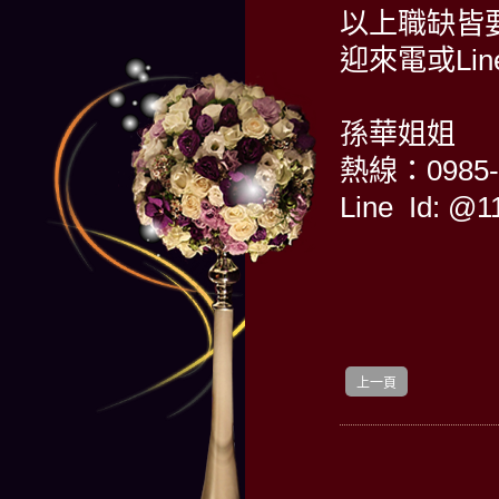
以上職缺皆
迎來電或Li
孫華姐姐
熱線：0985-
Line Id: @1
上一頁