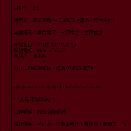
月排休：5天
月薪資：35,000起～45,000元（津貼、獎金另計）
其他福利：享勞健保、三節禮金、生日禮金
聯絡窗口：AM10:00-PM20:00
聯絡電話：0983-277202
聯絡人：陳小姐
附註：PM20:00後，請洽 07-535-3579
-＊-＊-＊-＊-＊-＊-＊-＊-＊-＊-＊-＊-＊-＊-
*「廚房師傅職缺」*
工作職缺：晚班廚師/師傅
職缺條件：熟川菜、江浙菜料理，有經驗，能獨當一面，