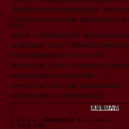
每次聽到孫華姐姐還有其他姐妹的經驗分享，都能讓我在
尤其是那份被肯定和支持的感覺，讓我感受到這裡不只是
的地方。
現在的我，比起剛畢業那時的茫然，擁有更多的自信和成
每天都充滿挑戰，充滿期待，我開始明白只有離開舒適圈
孫華姐姐團隊讓我重新定義了自己的人生方向。
如果你和我一樣，正在尋找一份不僅能穩定生活，還能讓
那麼我誠摯地邀請你加入孫華姐姐的團隊！
這裡不僅是一個工作場所，更是一個讓夢想延續的驛站。
為自己的未來轉個彎，也許會遇見更好的自己！
高雄職缺內容
-＊-＊-＊-＊-【高雄香格里拉】＊-＊-＊-＊-＊-＊-
*【 女 性 公 關 】*