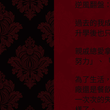
逆風翻盤
過去的我
升學後也
親戚總愛
努力」、
為了生活
廠還是餐
一次次的
樣了。