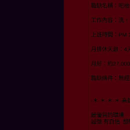
職缺名稱：吧枱
工作內容：洗，
上班時間：PM 1
月排休天數：4
月薪：約27,000
職缺條件：無經
-＊-＊-＊-＊-
最優質的環境
誠徵 有自信 