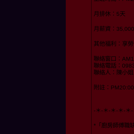
月排休：5天
月薪資：35,0
其他福利：享勞
聯絡窗口：AM10:
聯絡電話：0983-
聯絡人：陳小姐
附註：PM20:00
-＊-＊-＊-＊-＊-
*「廚房師傅職缺