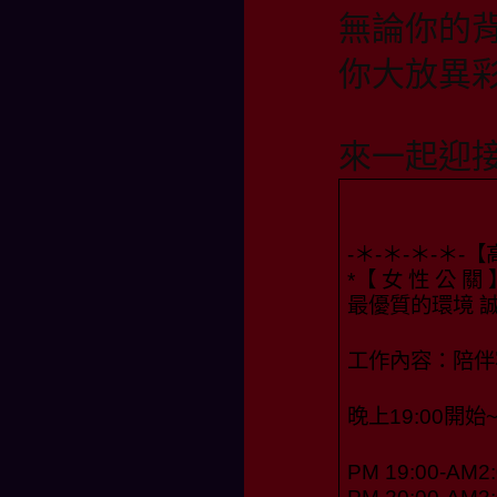
無論你的
你大放異
來一起迎
-＊-＊-＊-＊-
*【 女 性 公 關 
最優質的環境 
工作內容：陪伴
晚上19:00開始
PM 19:00-AM2: