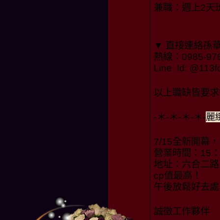
兼職：週上2天
▼ 直接連絡孫
熱線：0985-97
Line Id: @1
以上職缺皆要求
-＊-＊-＊-＊-
麗
7/15全新開幕
營業時間：15：0
地址：六合二路1
cp值最高！
午後放鬆好去處
誠徵工作夥伴