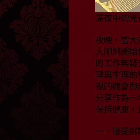
深夜中的光
夜晚，當大
人剛剛開始
的工作無疑
理與生理的
視的機會與
分享作為一
保持健康，
一、接受挑