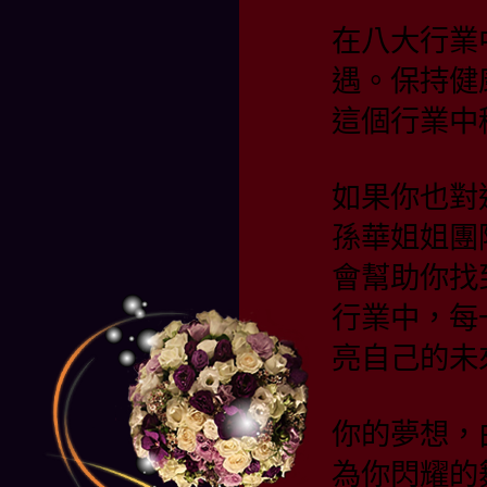
在八大行業
遇。保持健
這個行業中
如果你也對
孫華姐姐團
會幫助你找
行業中，每
亮自己的
你的夢想，
為你閃耀的