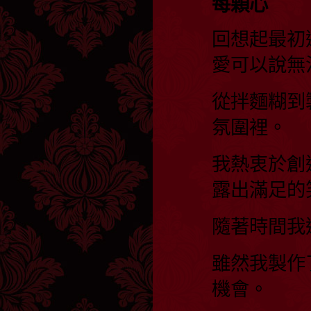
每顆心
回想起最初
愛可以說無
從拌麵糊到
氛圍裡。
我熱衷於創
露出滿足的
隨著時間我
雖然我製作
機會。