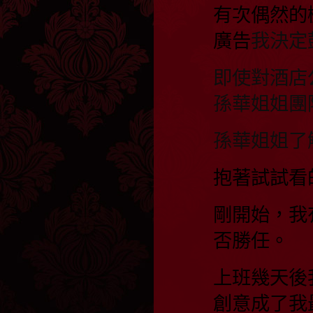
有次偶然的
廣告
我決定
即使對酒店
孫華姐姐團
孫華姐姐了
抱著試試看
剛開始，我
否勝任。
上班幾天後
創意成了我