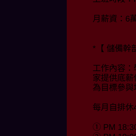
月薪資：6
*【 儲備幹部
工作內容：
家提供底薪
為目標參與
每月自排休4
① PM 18:3