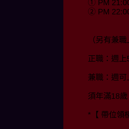
① PM 21:0
② PM 22:0
（另有兼職
正職：週上
兼職：週可
須年滿18歲
*【 帶位