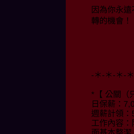
因為你永遠
轉的機會！
-＊-＊-＊-
*【 公關（
日保薪：7,0
週薪計領：55
工作內容：
面基本整潔