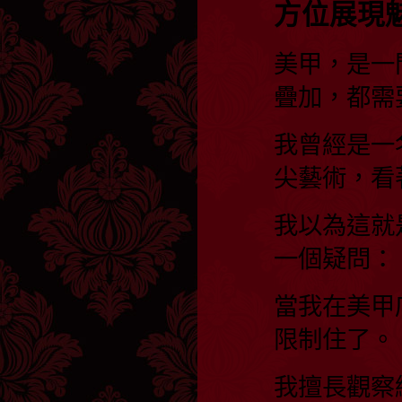
方位展現
美甲，是一
疊加，都需
我曾經是一
尖藝術，看
我以為這就
一個疑問：
當我在美甲
限制住了。
我擅長觀察