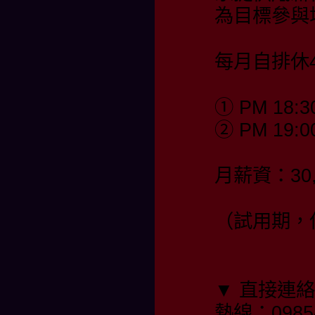
為目標參與
每月自排休4
① PM 18:3
② PM 19:0
月薪資：30,
（試用期，保
▼ 直接連
熱線：0985-