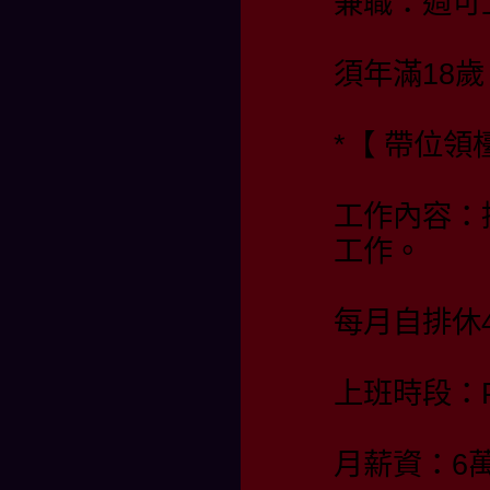
兼職：週可
須年滿18歲
*【 帶位
工作內容：
工作。
每月自排休4
上班時段：PM 
月薪資：6