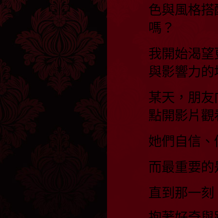
色與風格搭
嗎？
我開始渴望
與影響力的
某天，朋友
點開影片觀
她們自信、
而最重要的
直到那一刻
抱著好奇與