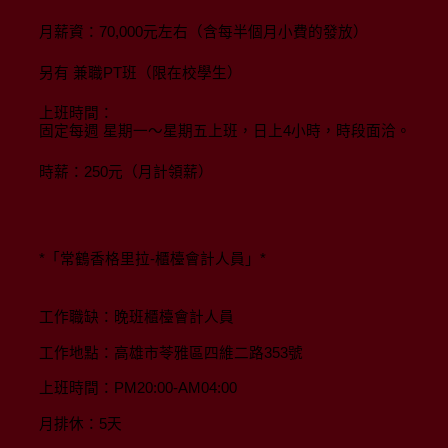
月薪資：70,000元左右（含每半個月小費的發放）
另有 兼職PT班（限在校學生）
上班時間：
固定每週 星期一～星期五上班，日上4小時，時段面洽。
時薪：250元（月計領薪）
*「常鶴香格里拉-櫃檯會計人員」*
工作職缺：晚班櫃檯會計人員
工作地點：高雄市苓雅區四維二路353號
上班時間：PM20:00-AM04:00
月排休：5天