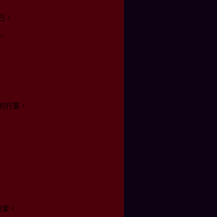
己。
，
的行業，
整潔。