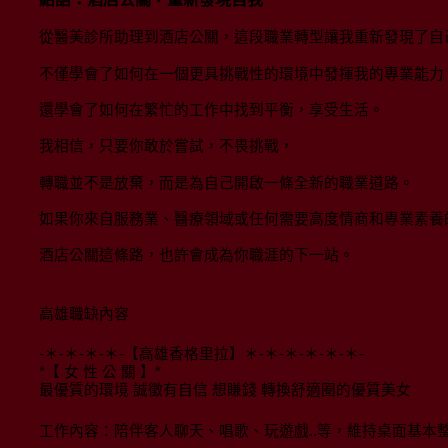
從醫美診所助理到酒店公關，這段職業轉型讓我重新發現了自
不僅學會了如何在一個更具挑戰性的環境中發揮我的專業能力
還學會了如何在繁忙的工作中找到平衡，享受生活。
我相信，只要你敢於嘗試，不畏挑戰，
轉職並不是放棄，而是為自己開啟一條全新的職業道路。
如果你來自服務業、醫療領域或任何需要高度情商和專業素養
酒店公關這條路，也許會成為你職涯的下一站。
高雄職缺內容
-＊-＊-＊-＊-【高雄香格里拉】＊-＊-＊-＊-＊-＊-
*【 女 性 公 關 】*
最優質的環境 誠徵有自信 想賺錢 轉換舒適圈的優質美女
工作內容：陪伴客人聊天、唱歌、玩遊戲..等，維持桌面基本