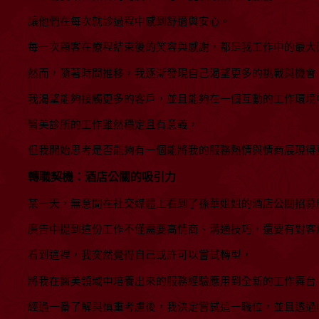
讓他們在每次就診過程中感到舒適與安心。
每一次顧客在療程結束後的笑容與感謝，都是我工作中的最大
然而，隨著時間推移，我逐漸發現自己渴望更多的挑戰與機會
我渴望能夠接觸更多的客戶，並且能夠在一個互動的工作環境
醫美診所的工作雖然穩定且有意義，
但我開始思考是否能夠有一個能將我的服務熱情與情商展現得
轉職契機：酒店公關的吸引力
某一天，無意間在社交媒體上看到了孫華姐姐的酒店公關招募
廣告中提到這份工作不僅需要高情商、溝通技巧，還要有對客
看到這裡，我突然覺得自己或許可以嘗試轉型，
將我在醫美領域中培養出來的服務經驗應用到全新的工作舞台
經過一番了解與慎重考慮後，我決定嘗試這一職位，並且透過li