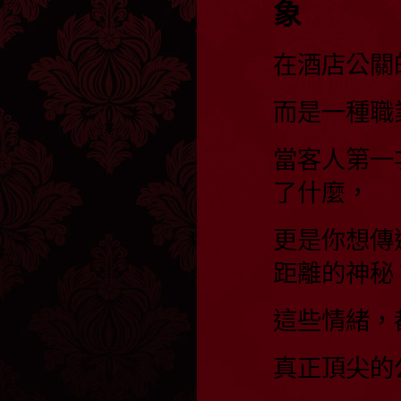
象
在酒店公關
而是一種職
當客人第一
了什麼，
更是你想傳
距離的神秘
這些情緒，
真正頂尖的