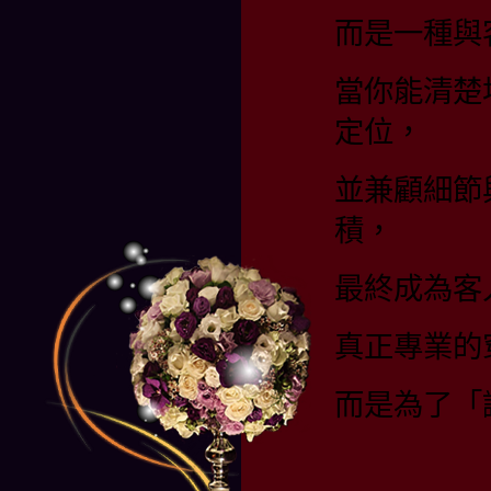
而是一種與
當你能清楚
定位，
並兼顧細節
積，
最終成為客
真正專業的
而是為了「