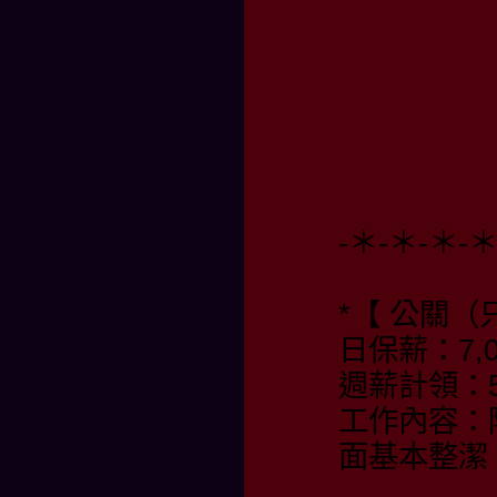
-＊-＊-＊-
*【 公關（
日保薪：7,0
週薪計領：55
工作內容：
面基本整潔