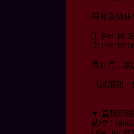
每月自排休4
① PM 18:3
② PM 19:0
月薪資：30,
（試用期，保
▼ 直接連
熱線：0985-
Line Id: