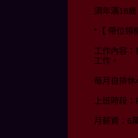
須年滿18歲
*【 帶位
工作內容：
工作。
每月自排休4
上班時段：PM 
月薪資：6