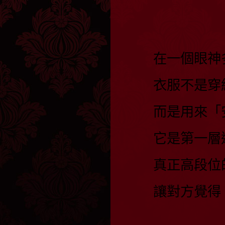
在一個眼神
衣服不是穿
而是用來「
它是第一層
真正高段位
讓對方覺得