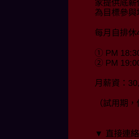
家提供底薪
為目標參與
每月自排休4
① PM 18:3
② PM 19:0
月薪資：30,
（試用期，保
▼ 直接連