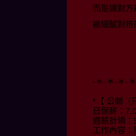
而是讓對方
被細膩對待
-＊-＊-＊-
*【 公關（
日保薪：7,0
週薪計領：55
工作內容：