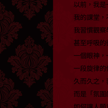
以前，我是
我的課堂，
我習慣觀察
甚至呼吸的
一個眼神，
一段旋律的
久而久之，
而是「氛圍
如何讓人願