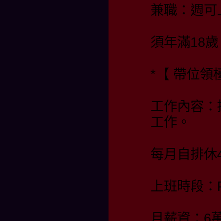
兼職：週可
須年滿18歲
*【 帶位
工作內容：
工作。
每月自排休4
上班時段：PM 
月薪資：6