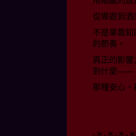
用細膩的感
從導遊到酒
不是單靠知
的節奏。
真正的影響
到什麼——
那種安心、
-＊-＊-＊-