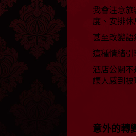
我會注意旅
度、安排休
甚至改變語
這種情緒引
酒店公關不
讓人感到被
意外的轉