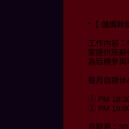
*【 儲備幹部
工作內容：
家提供底薪
為目標參與
每月自排休4
① PM 18:3
② PM 19:0
月薪資：30,