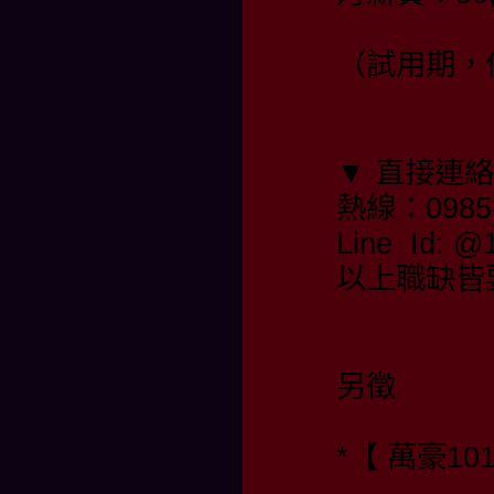
（試用期，保
▼ 直接連
熱線：0985-
Line Id:
以上職缺皆
另徵
*【 萬豪10