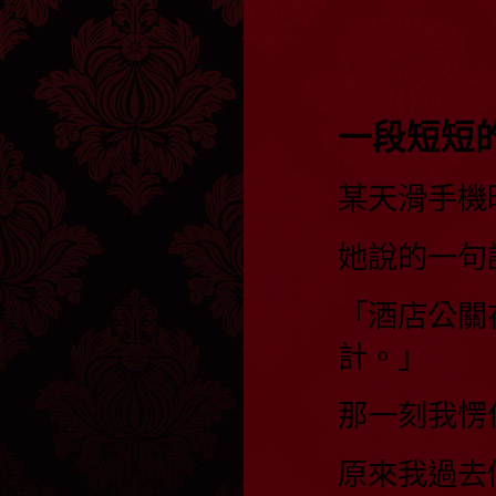
一段短短
某天滑手機
她說的一句
「酒店公關
計。」
那一刻我愣
原來我過去