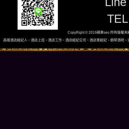
Line
TE
CopyRight © 2019蘋果seo 所有版
紀人、酒店上班、酒店工作、酒店經紀公司、酒店業經紀、鋼琴酒吧、酒店小姐、酒店兼