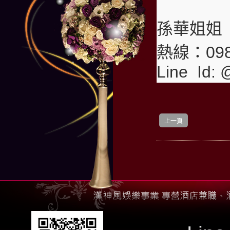
孫華姐姐
熱線：098
Line
Id: 
上一頁