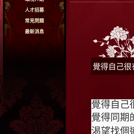
人才招募
常見問題
最新消息
覺得自己很
覺得自己
覺得同期
渴望找個