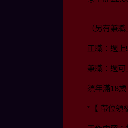
（另有兼職
正職：週上
兼職：週可
須年滿18歲
*【 帶位