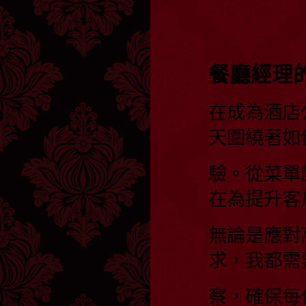
餐廳經理
在成為酒店
天圍繞著如
驗。從菜單
在為提升客
無論是應對
求，我都需
察，確保每