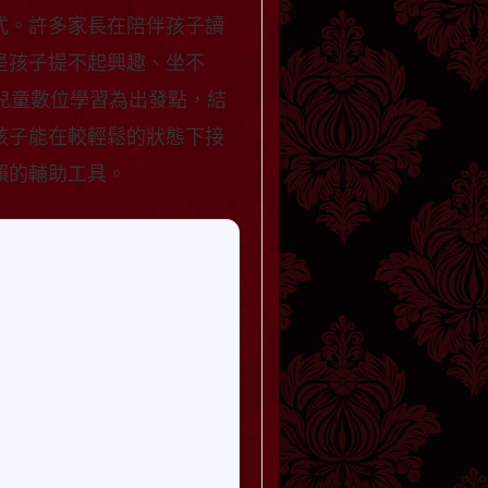
式。許多家長在陪伴孩子讀
是孩子提不起興趣、坐不
以兒童數位學習為出發點，結
孩子能在較輕鬆的狀態下接
賴的輔助工具。