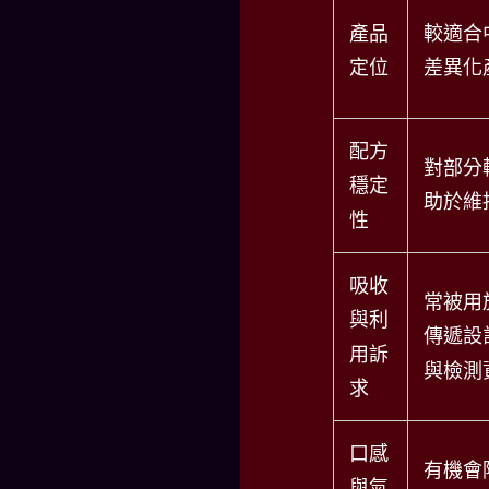
產品
較適合
定位
差異化
配方
對部分
穩定
助於維
性
吸收
常被用
與利
傳遞設
用訴
與檢測
求
口感
有機會
與氣