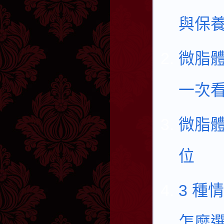
與保
微脂體
一次
微脂
位
3 種
怎麼