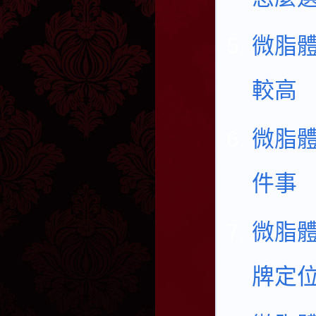
微脂
較高
微脂體
件事
微脂
牌定