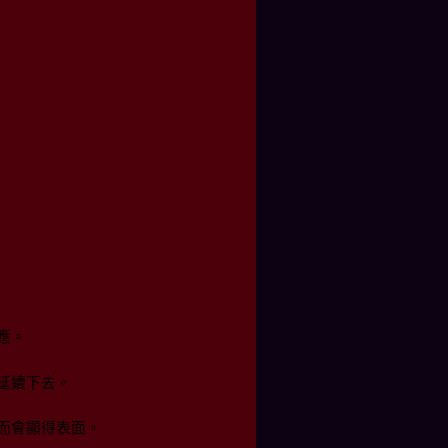
應。
延續下去。
而會顯得表面。