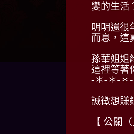
變的生活
明明還很
而息，這
孫華姐姐
這裡等著
-＊-＊-＊
誠徴想賺
【 公關