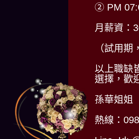
② PM 07:
月薪資：30
（試用期，
以上職缺
選擇，歡迎
孫華姐姐
熱線：0985