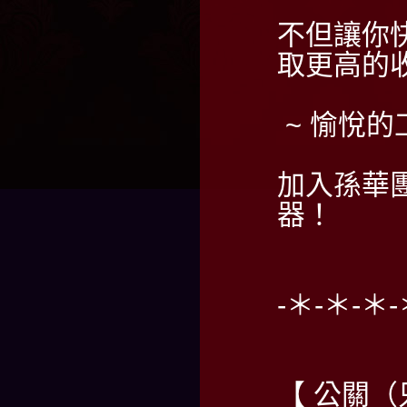
不但讓你
取更高的
~ 愉悅的
加入孫華
器！
-＊-＊-＊-
【 公關