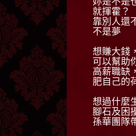
妳是不是
就揮霍？
靠別人還
不是夢
想賺大錢
可以幫助
高薪職缺
肥自己的
想過什麼
腳石及困
孫華團隊