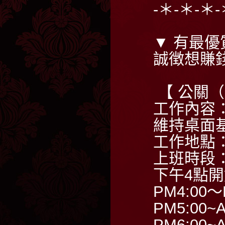
-＊-＊-＊
▼ 有最優
誠徴想賺
【 公關
工作內容
維持桌面
工作地點
上班時段
下午4點
PM4:00～
PM5:00~A
PM6:00~A