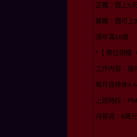
正職：週上5
兼職：週可上
須年滿18歲
*【 帶位領檯
工作內容：接
每月自排休4-
上班時段：PM 08
月薪資：6萬