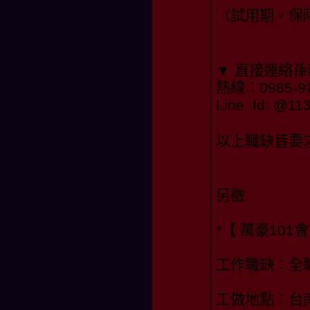
（試用期，保障
▼ 直接連絡
熱線：0985-97
Line Id: @
以上職缺皆要
另徵
*【 萬豪101
工作職缺：全
工做地點：台