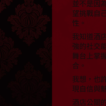
並不是因
望挑戰自
性。
我知道酒
強的社交
舞台上掌
合。
我想，也
現自信與
酒店公關