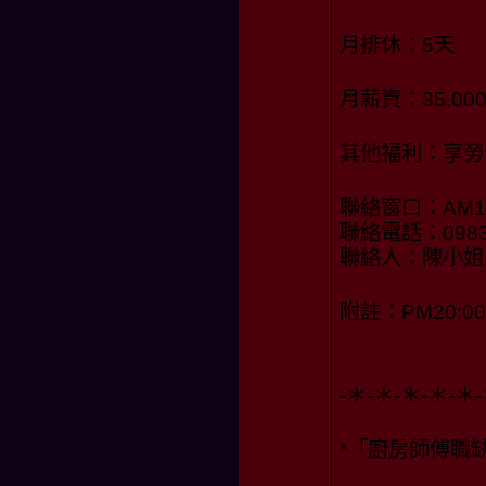
月排休：5天
月薪資：35,0
其他福利：享勞
聯絡窗口：AM10:
聯絡電話：0983-
聯絡人：陳小姐
附註：PM20:00
-＊-＊-＊-＊-＊-
*「廚房師傅職缺