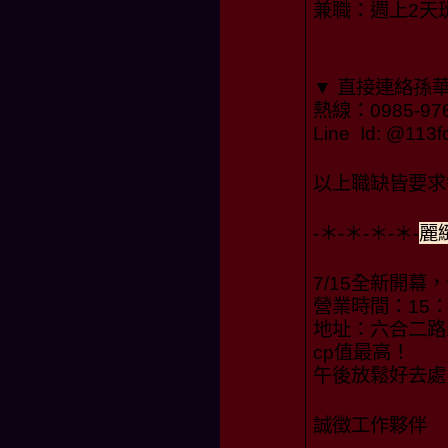
兼職：週上2天
▼ 直接連絡孫
熱線：0985-97
Line Id: @1
以上職缺皆要求
-＊-＊-＊-＊-
麗
7/15全新開幕
營業時間：15：0
地址：六合二路1
cp值最高！
午後放鬆好去處
誠徵工作夥伴