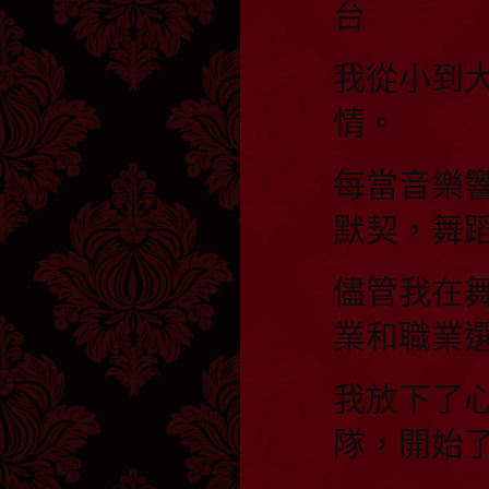
台
我從小到
情。
每當音樂
默契，舞
儘管我在
業和職業
我放下了
隊，開始