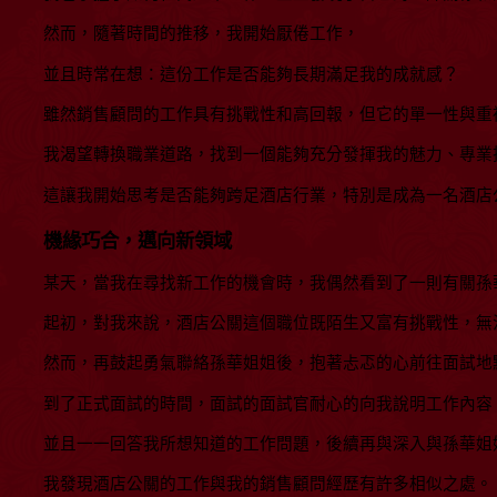
然而，隨著時間的推移，我開始厭倦工作，
並且時常在想：這份工作是否能夠長期滿足我的成就感？
雖然銷售顧問的工作具有挑戰性和高回報，但它的單一性與重
我渴望轉換職業道路，找到一個能夠充分發揮我的魅力、專業
這讓我開始思考是否能夠跨足酒店行業，特別是成為一名酒店
機緣巧合，邁向新領域
某天，當我在尋找新工作的機會時，我偶然看到了一則有關孫
起初，對我來說，酒店公關這個職位既陌生又富有挑戰性，無
然而，再鼓起勇氣聯絡孫華姐姐後，抱著忐忑的心前往面試地
到了正式面試的時間，面試的面試官耐心的向我說明工作內容
並且一一回答我所想知道的工作問題，後續再與深入與孫華姐
我發現酒店公關的工作與我的銷售顧問經歷有許多相似之處。