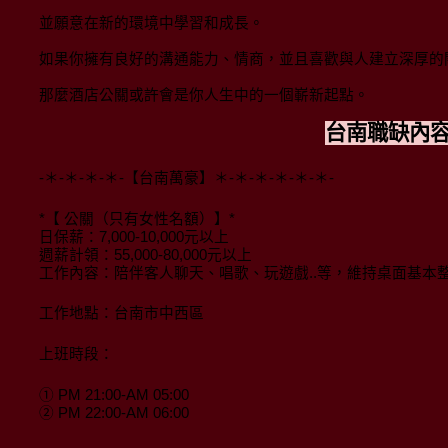
並願意在新的環境中學習和成長。
如果你擁有良好的溝通能力、情商，並且喜歡與人建立深厚的
那麼酒店公關或許會是你人生中的一個嶄新起點。
台南職缺內
-＊-＊-＊-＊-【台南萬豪】＊-＊-＊-＊-＊-＊-
*【 公關（只有女性名額）】*
日保薪：7,000-10,000元以上
週薪計領：55,000-80,000元以上
工作內容：陪伴客人聊天、唱歌、玩遊戲..等，維持桌面基本
工作地點：台南市中西區
上班時段：
① PM 21:00-AM 05:00
② PM 22:00-AM 06:00