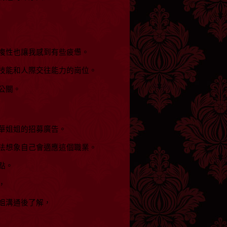
複性也讓我感到有些疲憊。
技能和人際交往能力的崗位。
公關。
華姐姐的招募廣告。
法想象自己會適應這個職業。
點。
，
姐溝通後了解，