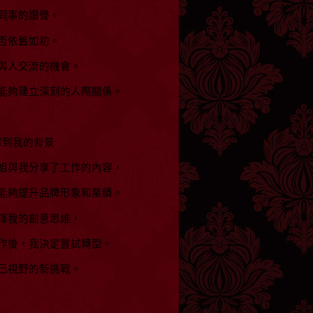
同事的讚譽。
否依舊如初。
與人交流的機會。
能夠建立深刻的人際關係。
解到我的背景
姐與我分享了工作的內容，
能夠提升品牌形象和業績。
揮我的創意思維，
作後，我決定嘗試轉型。
己視野的新挑戰。