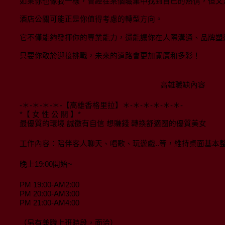
如果你也像我一樣，曾經在某個職業中找到自己的熱情，但又
酒店公關可能正是你值得考慮的轉型方向。
它不僅能夠發揮你的專業能力，還能讓你在人際溝通、品牌塑
只要你敢於迎接挑戰，未來的道路會更加寬廣和多彩！
高雄職缺內容
-＊-＊-＊-＊-【高雄香格里拉】＊-＊-＊-＊-＊-＊-
*【 女 性 公 關 】*
最優質的環境 誠徵有自信 想賺錢 轉換舒適圈的優質美女
工作內容：陪伴客人聊天、唱歌、玩遊戲..等，維持桌面基本
晚上19:00開始~
PM 19:00-AM2:00
PM 20:00-AM3:00
PM 21:00-AM4:00
（另有兼職上班時段，面洽）