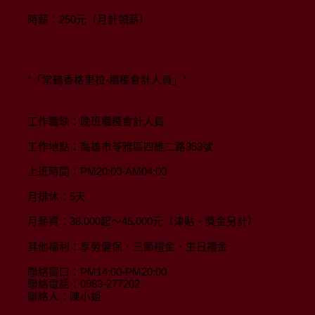
時薪：250元（月計領薪）
*「常鶴香格里拉-櫃檯會計人員」*
工作職缺：晚班櫃檯會計人員
工作地點：高雄市苓雅區四維二路353號
上班時間：PM20:00-AM04:00
月排休：5天
月薪資：38,000起～45,000元（津貼、獎金另計）
其他福利：享勞健保、三節禮金、生日禮金
聯絡窗口：PM14:00-PM20:00
聯絡電話：0983-277202
聯絡人：陳小姐