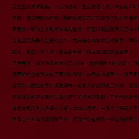
我在設計領域裡擁有一定的成就，並且收穫了不少來自客戶和
然而，隨著時間的推移，我開始反思自己對這份工作的熱情是
平面設計師的工作雖然充滿創造性，但我漸漸感受到自己缺少
我渴望更多與人互動的工作，尤其是能夠發揮我的創意，同時
某天，我在一次下班，無意間看到了孫華姐姐的招募廣告。
思考完後，加了孫華姐姐的官方line，透過網路上的對談，了
孫華姐姐也替我安排了面試的時間，在面試的過程中，孫華姐
談到如何通過創意和溝通讓每一位客人都感到賓至如歸，並且
這讓我對酒店公關這個職位產生了濃厚的興趣。它不僅能夠發
還能讓我與各式各樣的人建立真誠的連結。在深入了解這份工
儘管心中充滿了疑問和不安，但我相信這將是一個能夠拓展自